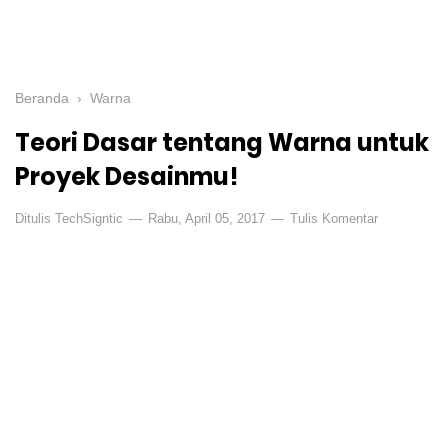
Beranda
›
Warna
Teori Dasar tentang Warna untuk
Proyek Desainmu!
Ditulis
TechSigntic
Rabu, April 05, 2017
Tulis Komentar